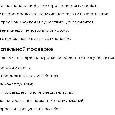
сущие/ненесущие) в зоне предполагаемых работ;
й и перегородок на наличие дефектов и повреждений;
х проёмов и усиления существующих элементов;
ъёмы вмешательства в планировку;
 с проектной и выявить отклонения.
зательной проверке
ченных для перепланировки, особое внимание уделяетс
родки и стены;
проёмов в плитах или балках;
им конструкциям;
, находящиеся в зоне вмешательства;
ении уровня или прокладке коммуникаций;
оррозии, трещин или прогибов.