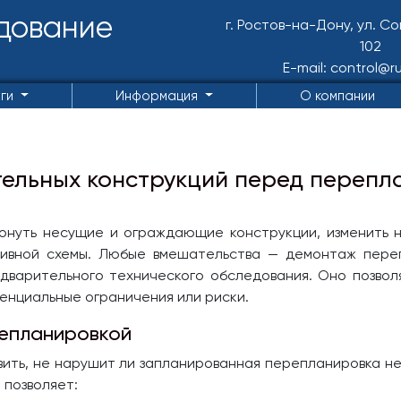
дование
г. Ростов-на-Дону, ул. С
102
E-mail: control@ru
уги
Информация
О компании
ельных конструкций перед переп
нуть несущие и ограждающие конструкции, изменить н
тивной схемы. Любые вмешательства — демонтаж перег
варительного технического обследования. Оно позвол
енциальные ограничения или риски.
епланировкой
вить, не нарушит ли запланированная перепланировка н
 позволяет: